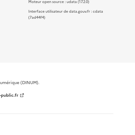
Moteur open source : udata (17.2.0)
Interface utilisateur de data.gouv.fr : cdata
(7ad44f4)
 Numérique (DINUM).
-public.fr