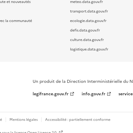
oute et nouveautés
meteo.data.gouv.fr
transport.data.gouv.fr
vec la communauté
ecologie.data.gouv.fr
defis.data.gouv.fr
culture.data.gouv.fr
logistique.data.gouv.fr
Un produit de la Direction Interministérielle du
legifrance.gouv.fr
info.gouv.fr
service
té
Mentions légales
Accessibilité : partiellement conforme
e sous la licence
Open Licence 2.0