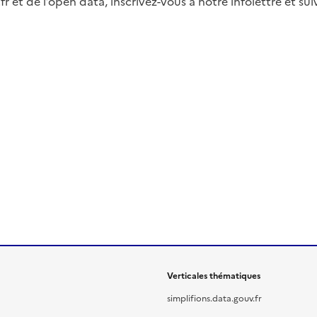
fr et de l’open data, inscrivez-vous à notre infolettre et s
Verticales thématiques
simplifions.data.gouv.fr