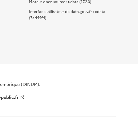
Moteur open source : udata (17.2.0)
Interface utilisateur de data.gouv.fr : cdata
(7ad44f4)
 Numérique (DINUM).
-public.fr