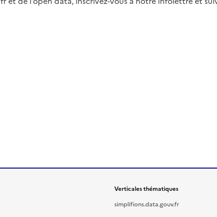
fr et de l’open data, inscrivez-vous à notre infolettre et s
Verticales thématiques
simplifions.data.gouv.fr