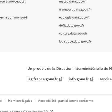
oute et nouveautés
meteo.data.gouv.fr
transport.data.gouv.fr
vec la communauté
ecologie.data.gouv.fr
defis.data.gouv.fr
culture.data.gouv.fr
logistique.data.gouv.fr
Un produit de la Direction Interministérielle du
legifrance.gouv.fr
info.gouv.fr
service
té
Mentions légales
Accessibilité : partiellement conforme
e sous la licence
Open Licence 2.0