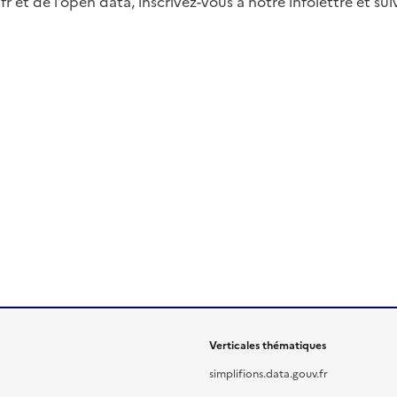
fr et de l’open data, inscrivez-vous à notre infolettre et s
Verticales thématiques
simplifions.data.gouv.fr