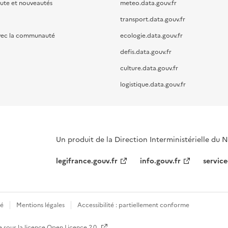
oute et nouveautés
meteo.data.gouv.fr
transport.data.gouv.fr
vec la communauté
ecologie.data.gouv.fr
defis.data.gouv.fr
culture.data.gouv.fr
logistique.data.gouv.fr
Un produit de la Direction Interministérielle du
legifrance.gouv.fr
info.gouv.fr
service
té
Mentions légales
Accessibilité : partiellement conforme
e sous la licence
Open Licence 2.0