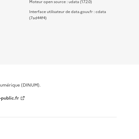
Moteur open source : udata (17.2.0)
Interface utilisateur de data.gouv.fr : cdata
(7ad44f4)
 Numérique (DINUM).
-public.fr