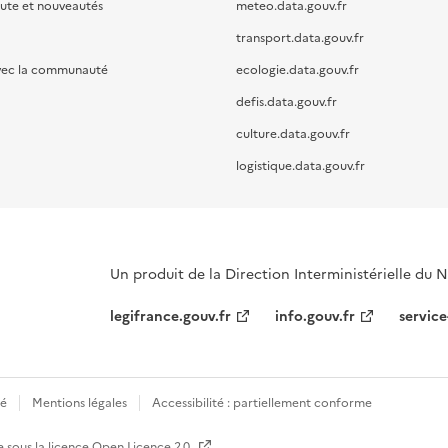
oute et nouveautés
meteo.data.gouv.fr
transport.data.gouv.fr
vec la communauté
ecologie.data.gouv.fr
defis.data.gouv.fr
culture.data.gouv.fr
logistique.data.gouv.fr
Un produit de la Direction Interministérielle du
legifrance.gouv.fr
info.gouv.fr
service
té
Mentions légales
Accessibilité : partiellement conforme
e sous la licence
Open Licence 2.0