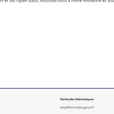
fr et de l’open data, inscrivez-vous à notre infolettre et s
Verticales thématiques
simplifions.data.gouv.fr