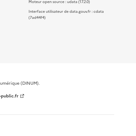
Moteur open source : udata (17.2.0)
Interface utilisateur de data.gouv.fr : cdata
(7ad44f4)
 Numérique (DINUM).
-public.fr