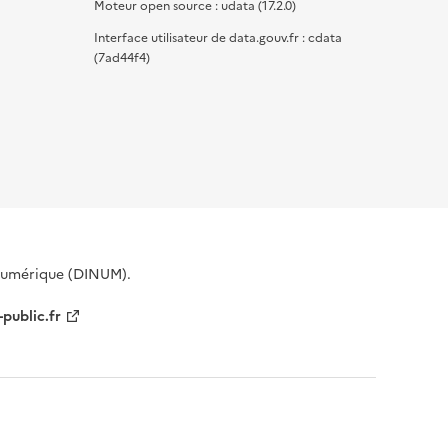
Moteur open source : udata (17.2.0)
Interface utilisateur de data.gouv.fr : cdata
(7ad44f4)
 Numérique (DINUM).
-public.fr