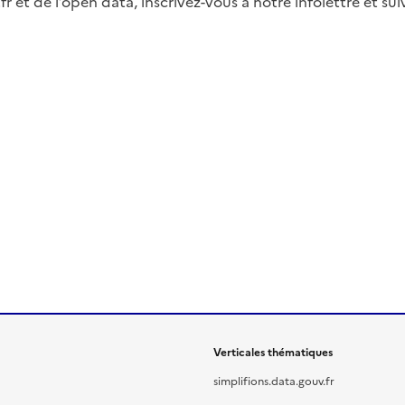
fr et de l’open data, inscrivez-vous à notre infolettre et s
Verticales thématiques
simplifions.data.gouv.fr