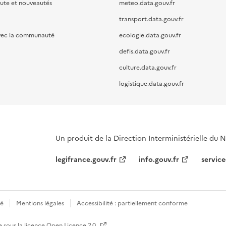
oute et nouveautés
meteo.data.gouv.fr
transport.data.gouv.fr
vec la communauté
ecologie.data.gouv.fr
defis.data.gouv.fr
culture.data.gouv.fr
logistique.data.gouv.fr
Un produit de la Direction Interministérielle du
legifrance.gouv.fr
info.gouv.fr
service
té
Mentions légales
Accessibilité : partiellement conforme
e sous la licence
Open Licence 2.0