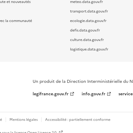
oute et nouveautés
meteo.data.gouv.fr
transport.data.gouv.fr
vec la communauté
ecologie.data.gouv.fr
defis.data.gouv.fr
culture.data.gouv.fr
logistique.data.gouv.fr
Un produit de la Direction Interministérielle du
legifrance.gouv.fr
info.gouv.fr
service
té
Mentions légales
Accessibilité : partiellement conforme
e sous la licence
Open Licence 2.0