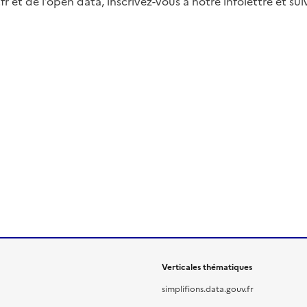
fr et de l’open data, inscrivez-vous à notre infolettre et s
Verticales thématiques
simplifions.data.gouv.fr