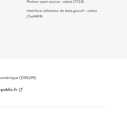
Moteur open source : udata (17.2.0)
Interface utilisateur de data.gouv.fr : cdata
(7ad44f4)
 Numérique (DINUM).
-public.fr