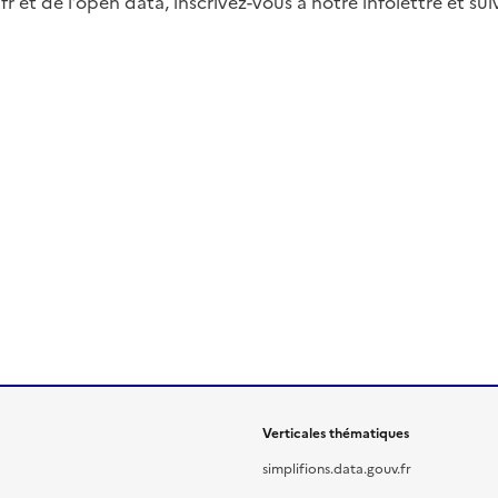
fr et de l’open data, inscrivez-vous à notre infolettre et s
Verticales thématiques
simplifions.data.gouv.fr