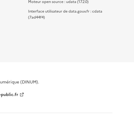
Moteur open source : udata (17.2.0)
Interface utilisateur de data.gouv.fr : cdata
(7ad44f4)
 Numérique (DINUM).
-public.fr