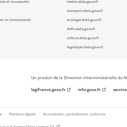
oute et nouveautés
meteo.data.gouv.fr
transport.data.gouv.fr
vec la communauté
ecologie.data.gouv.fr
defis.data.gouv.fr
culture.data.gouv.fr
logistique.data.gouv.fr
Un produit de la Direction Interministérielle du
legifrance.gouv.fr
info.gouv.fr
service
té
Mentions légales
Accessibilité : partiellement conforme
e sous la licence
Open Licence 2.0