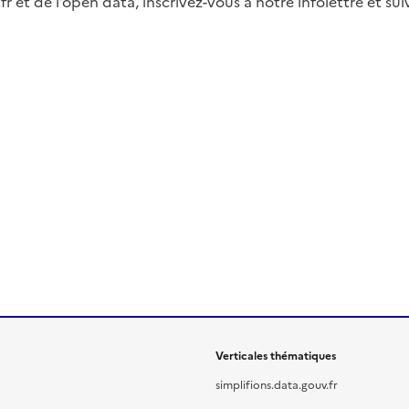
fr et de l’open data, inscrivez-vous à notre infolettre et s
Verticales thématiques
simplifions.data.gouv.fr