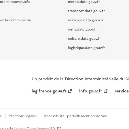
oute et nouveautés
meteo.data.gouv.fr
transport.data.gouv.fr
vec la communauté
ecologie.data.gouv.fr
defis.data.gouv.fr
culture.data.gouv.fr
logistique.data.gouv.fr
Un produit de la Direction Interministérielle du
legifrance.gouv.fr
info.gouv.fr
service
té
Mentions légales
Accessibilité : partiellement conforme
e sous la licence
Open Licence 2.0