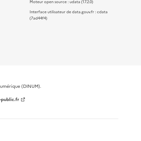
Moteur open source : udata (17.2.0)
Interface utilisateur de data.gouv.fr : cdata
(7ad44f4)
 Numérique (DINUM).
-public.fr