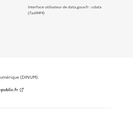
Interface utilisateur de data.gouv.fr : cdata
(7ad44f4)
 Numérique (DINUM).
-public.fr