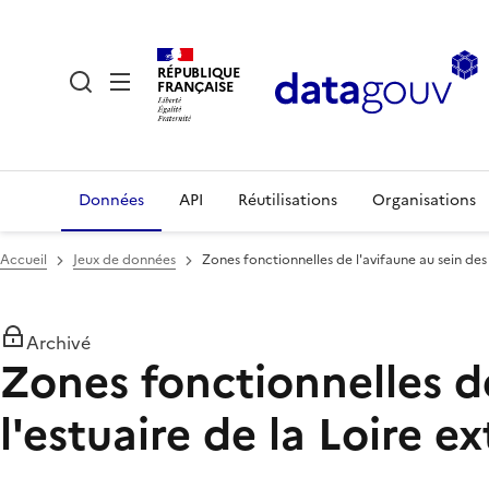
RÉPUBLIQUE
FRANÇAISE
Données
API
Réutilisations
Organisations
Accueil
Jeux de données
Zones fonctionnelles de l'avifaune au sein des
Archivé
Zones fonctionnelles de
l'estuaire de la Loire e