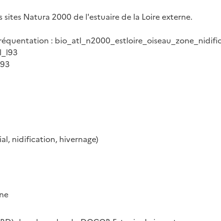
 sites Natura 2000 de l'estuaire de la Loire externe.
 fréquentation : bio_atl_n2000_estloire_oiseau_zone_nidif
l_l93
l93
l, nidification, hivernage)
one