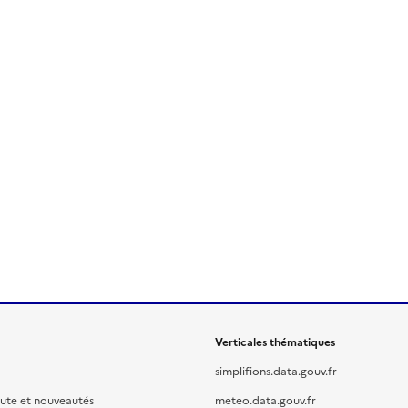
Verticales thématiques
simplifions.data.gouv.fr
oute et nouveautés
meteo.data.gouv.fr