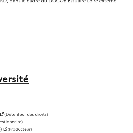
RD) dans le cadre du DOCOB Estuaire Loire externe
versité
(Détenteur des droits)
estionnaire)
)
(Producteur)