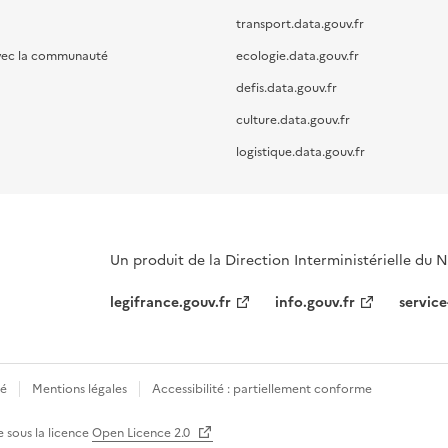
transport.data.gouv.fr
vec la communauté
ecologie.data.gouv.fr
defis.data.gouv.fr
culture.data.gouv.fr
logistique.data.gouv.fr
Un produit de la Direction Interministérielle du
legifrance.gouv.fr
info.gouv.fr
service
té
Mentions légales
Accessibilité : partiellement conforme
e sous la licence
Open Licence 2.0