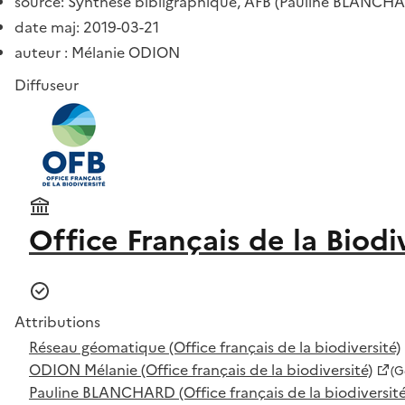
source: Synthèse bibligraphique, AFB (Pauline BLANCHA
date maj: 2019-03-21
auteur : Mélanie ODION
Diffuseur
Office Français de la Biodi
Attributions
Réseau géomatique (Office français de la biodiversité)
ODION Mélanie (Office français de la biodiversité)
(G
Pauline BLANCHARD (Office français de la biodiversité