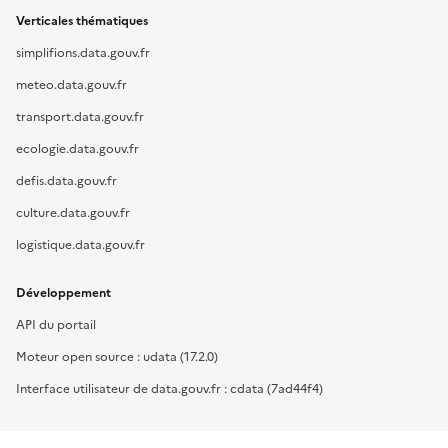
Verticales thématiques
simplifions.data.gouv.fr
meteo.data.gouv.fr
transport.data.gouv.fr
ecologie.data.gouv.fr
defis.data.gouv.fr
culture.data.gouv.fr
logistique.data.gouv.fr
Développement
API du portail
Moteur open source : udata (17.2.0)
Interface utilisateur de data.gouv.fr : cdata (7ad44f4)