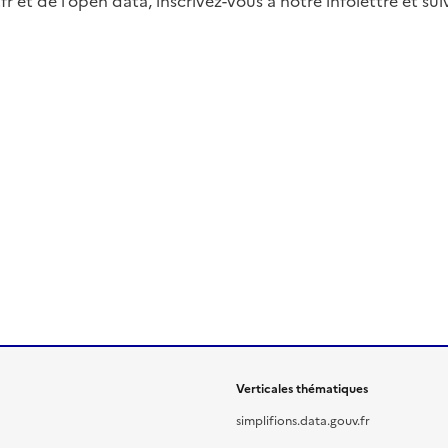
fr et de l’open data, inscrivez-vous à notre infolettre et s
Verticales thématiques
simplifions.data.gouv.fr