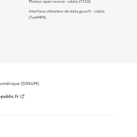
Moteur open source : udata (17.2.0)
Interface utilisateur de data.gouv.fr : cdata
(7ad44f4)
 Numérique (DINUM).
-public.fr