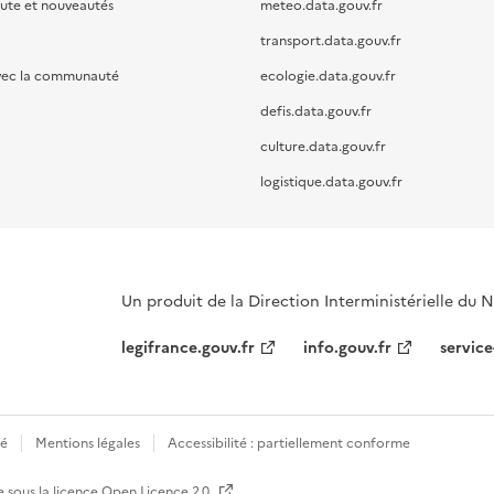
oute et nouveautés
meteo.data.gouv.fr
transport.data.gouv.fr
vec la communauté
ecologie.data.gouv.fr
defis.data.gouv.fr
culture.data.gouv.fr
logistique.data.gouv.fr
Un produit de la Direction Interministérielle du
legifrance.gouv.fr
info.gouv.fr
service
té
Mentions légales
Accessibilité : partiellement conforme
e sous la licence
Open Licence 2.0