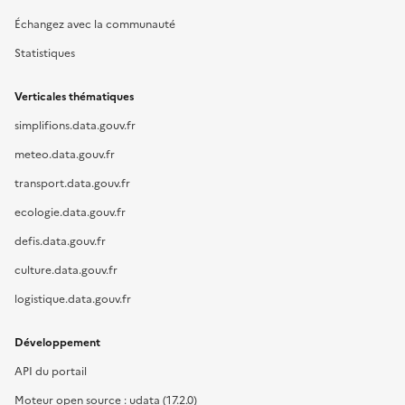
Échangez avec la communauté
Statistiques
Verticales thématiques
simplifions.data.gouv.fr
meteo.data.gouv.fr
transport.data.gouv.fr
ecologie.data.gouv.fr
defis.data.gouv.fr
culture.data.gouv.fr
logistique.data.gouv.fr
Développement
API du portail
Moteur open source : udata (17.2.0)