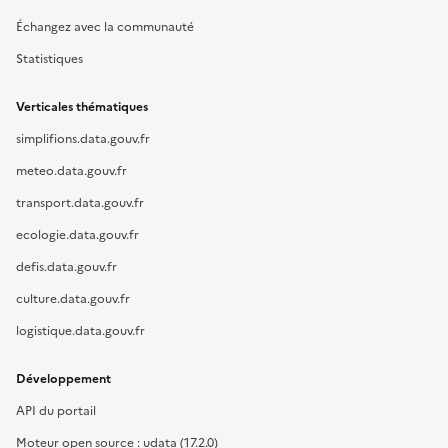
Échangez avec la communauté
Statistiques
Verticales thématiques
simplifions.data.gouv.fr
meteo.data.gouv.fr
transport.data.gouv.fr
ecologie.data.gouv.fr
defis.data.gouv.fr
culture.data.gouv.fr
logistique.data.gouv.fr
Développement
API du portail
Moteur open source : udata (17.2.0)