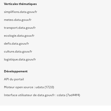
Verticales thématiques
simplifions.data.gouv.fr
meteo.data.gouv.fr
transport.data.gouv.fr
ecologie.data.gouv.fr
defis.data.gouv.fr
culture.data.gouv.fr
logistique.data.gouv.fr
Développement
API du portail
Moteur open source : udata (17.2.0)
Interface utilisateur de data.gouv.fr : cdata (7ad44f4)