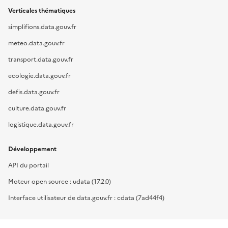
Verticales thématiques
simplifions.data.gouv.fr
meteo.data.gouv.fr
transport.data.gouv.fr
ecologie.data.gouv.fr
defis.data.gouv.fr
culture.data.gouv.fr
logistique.data.gouv.fr
Développement
API du portail
Moteur open source : udata (17.2.0)
Interface utilisateur de data.gouv.fr : cdata (7ad44f4)