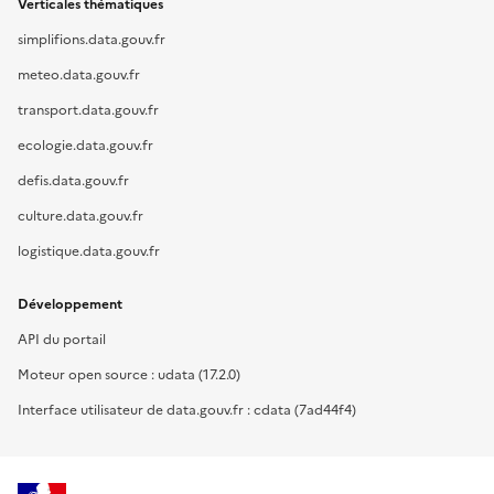
Verticales thématiques
simplifions.data.gouv.fr
meteo.data.gouv.fr
transport.data.gouv.fr
ecologie.data.gouv.fr
defis.data.gouv.fr
culture.data.gouv.fr
logistique.data.gouv.fr
Développement
API du portail
Moteur open source : udata (17.2.0)
Interface utilisateur de data.gouv.fr : cdata (7ad44f4)