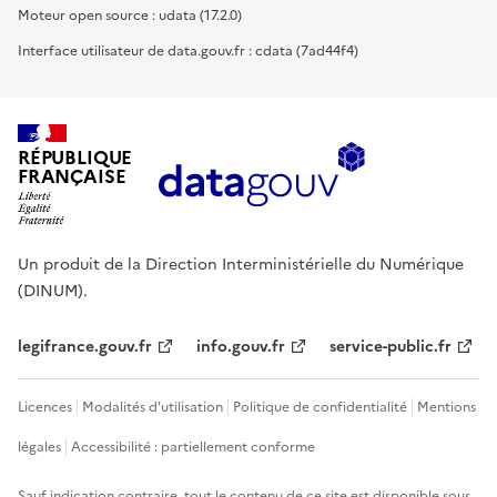
Moteur open source : udata (17.2.0)
Interface utilisateur de data.gouv.fr : cdata (7ad44f4)
RÉPUBLIQUE
FRANÇAISE
Un produit de la Direction Interministérielle du Numérique
(DINUM).
legifrance.gouv.fr
info.gouv.fr
service-public.fr
Licences
Modalités d'utilisation
Politique de confidentialité
Mentions
légales
Accessibilité : partiellement conforme
Sauf indication contraire, tout le contenu de ce site est disponible sous