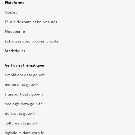
Plateforme
Guides
Feuille de route et nouveautés
Nous écrire
Échangez avec la communauté
Statistiques
Verticales thématiques
simplifions.data.gouv.fr
meteo.data.gouv.fr
transport.data.gouv.fr
ecologie.data.gouv.fr
defis.data.gouv.fr
culture.data.gouv.fr
logistique.data.gouv.fr