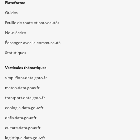
Plateforme
Guides
Feuille de route et nouveautés
Nous écrire
Échangez avec la communauté
Statistiques
Verticales thématiques
simplifions.data.gouv.fr
meteo.data.gouv.fr
transport.data.gouv.fr
ecologie.data.gouv.fr
defis.data.gouv.fr
culture.data.gouv.fr
logistique.data.gouv.fr