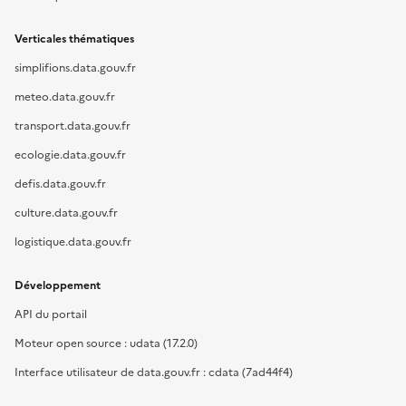
Verticales thématiques
simplifions.data.gouv.fr
meteo.data.gouv.fr
transport.data.gouv.fr
ecologie.data.gouv.fr
defis.data.gouv.fr
culture.data.gouv.fr
logistique.data.gouv.fr
Développement
API du portail
Moteur open source : udata (17.2.0)
Interface utilisateur de data.gouv.fr : cdata (7ad44f4)