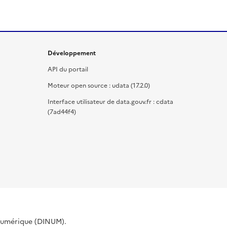
Développement
API du portail
Moteur open source : udata (17.2.0)
Interface utilisateur de data.gouv.fr : cdata
(7ad44f4)
 Numérique (DINUM).