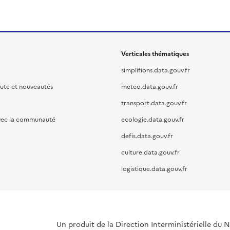
Verticales thématiques
simplifions.data.gouv.fr
oute et nouveautés
meteo.data.gouv.fr
transport.data.gouv.fr
vec la communauté
ecologie.data.gouv.fr
defis.data.gouv.fr
culture.data.gouv.fr
logistique.data.gouv.fr
Un produit de la Direction Interministérielle du