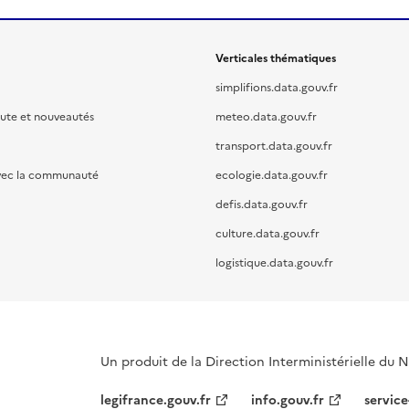
Verticales thématiques
simplifions.data.gouv.fr
oute et nouveautés
meteo.data.gouv.fr
transport.data.gouv.fr
vec la communauté
ecologie.data.gouv.fr
defis.data.gouv.fr
culture.data.gouv.fr
logistique.data.gouv.fr
Un produit de la Direction Interministérielle du
legifrance.gouv.fr
info.gouv.fr
service