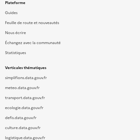
Plateforme
Guides
Feuille de route et nouveautés
Nous écrire
Échangez avec la communauté
Statistiques
Verticales thématiques
simplifions.data.gouv.fr
meteo.data.gouv.fr
transport.data.gouv.fr
ecologie.data.gouv.fr
defis.data.gouv.fr
culture.data.gouv.fr
logistique.data.gouv.fr