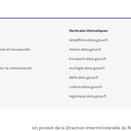
Verticales thématiques
simplifions.data.gouv.fr
oute et nouveautés
meteo.data.gouv.fr
transport.data.gouv.fr
vec la communauté
ecologie.data.gouv.fr
defis.data.gouv.fr
culture.data.gouv.fr
logistique.data.gouv.fr
Un produit de la Direction Interministérielle du