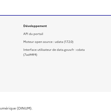
Développement
API du portail
Moteur open source : udata (17.2.0)
Interface utilisateur de data.gouv.fr : cdata
(7ad44f4)
 Numérique (DINUM).