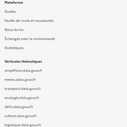
Plateforme
Guides
Feuille de route et nouveautés
Nous écrire
Échangez avec la communauté
Statistiques
Verticales thématiques
simplifions.data.gouv.fr
meteo.data.gouv.fr
transport.data.gouv.fr
ecologie.data.gouv.fr
defis.data.gouv.fr
culture.data.gouv.fr
logistique.data.gouv.fr