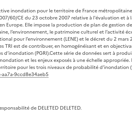
ive inondation pour le territoire de France métropolitaine
7/60/CE du 23 octobre 2007 relative à l'évaluation et à la
en Europe. Elle impose la production de plan de gestion des
e, l’environnement, le patrimoine culturel et l’activité éc
tional pour l’environnement (LENE) et le décret du 2 mars 2
es TRI est de contribuer, en homogénéisant et en objectiva
es d’inondation (PGRI).Cette série de données sert à produir
nondation et les enjeux exposés à une échelle appropriée. 
ritoire pour les trois niveaux de probabilité d’inondation (f
42-aa7a-9ccd8e34aeb5
la responsabilité de DELETED DELETED.