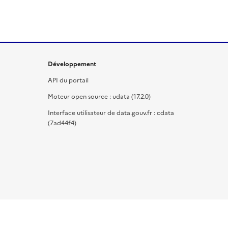
Développement
API du portail
Moteur open source : udata (17.2.0)
Interface utilisateur de data.gouv.fr : cdata
(7ad44f4)