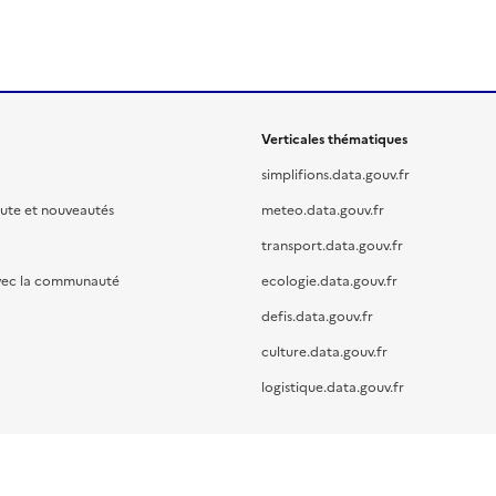
Verticales thématiques
simplifions.data.gouv.fr
oute et nouveautés
meteo.data.gouv.fr
transport.data.gouv.fr
vec la communauté
ecologie.data.gouv.fr
defis.data.gouv.fr
culture.data.gouv.fr
logistique.data.gouv.fr