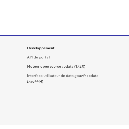
Développement
API du portail
Moteur open source : udata (17.2.0)
Interface utilisateur de data.gouv.fr : cdata
(7ad44f4)