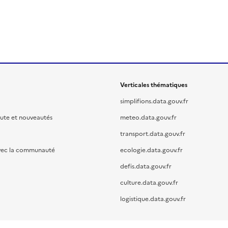
Verticales thématiques
simplifions.data.gouv.fr
oute et nouveautés
meteo.data.gouv.fr
transport.data.gouv.fr
vec la communauté
ecologie.data.gouv.fr
defis.data.gouv.fr
culture.data.gouv.fr
logistique.data.gouv.fr