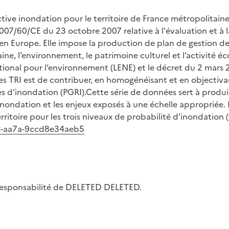
ive inondation pour le territoire de France métropolitaine
7/60/CE du 23 octobre 2007 relative à l'évaluation et à la
en Europe. Elle impose la production de plan de gestion des
e, l’environnement, le patrimoine culturel et l’activité éc
tional pour l’environnement (LENE) et le décret du 2 mars 2
es TRI est de contribuer, en homogénéisant et en objectiva
es d’inondation (PGRI).Cette série de données sert à produir
nondation et les enjeux exposés à une échelle appropriée. 
ritoire pour les trois niveaux de probabilité d’inondation (f
42-aa7a-9ccd8e34aeb5
la responsabilité de DELETED DELETED.