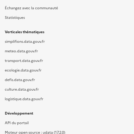
Échangez avec la communauté
Statistiques
Verticales thématiques
simplifions.data.gouv.fr
meteo.data.gouv.fr
transport.data.gouv.fr
ecologie.data.gouv.fr
defis.data.gouv.fr
culture.data.gouv.fr
logistique.data.gouv.fr
Développement
API du portail
Moteur open source : udata (17.2.0)