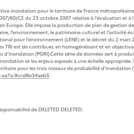
ive inondation pour le territoire de France métropolitaine
7/60/CE du 23 octobre 2007 relative à l'évaluation et à la
en Europe. Elle impose la production de plan de gestion des
e, l’environnement, le patrimoine culturel et l’activité éc
tional pour l’environnement (LENE) et le décret du 2 mars 2
es TRI est de contribuer, en homogénéisant et en objectiva
es d’inondation (PGRI).Cette série de données sert à produir
nondation et les enjeux exposés à une échelle appropriée. 
ritoire pour les trois niveaux de probabilité d’inondation (f
42-aa7a-9ccd8e34aeb5
la responsabilité de DELETED DELETED.