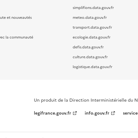
simplifions.data.gouv.fr
oute et nouveautés
meteo.data.gouv.fr
transport.data.gouv.fr
vec la communauté
ecologie.data.gouv.fr
defis.data.gouv.fr
culture.data.gouv.fr
logistique.data.gouv.fr
Un produit de la Direction Interministérielle du
legifrance.gouv.fr
info.gouv.fr
service