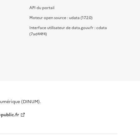
API du portail
Moteur open source : udata (17.2.0)
Interface utilisateur de data.gouv.fr : cdata
(7ad44f4)
 Numérique (DINUM).
-public.fr