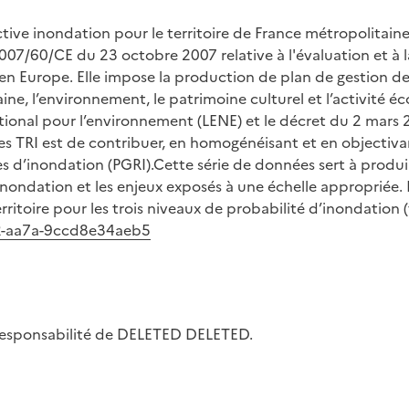
ive inondation pour le territoire de France métropolitaine
7/60/CE du 23 octobre 2007 relative à l'évaluation et à la
en Europe. Elle impose la production de plan de gestion des
e, l’environnement, le patrimoine culturel et l’activité éc
tional pour l’environnement (LENE) et le décret du 2 mars 2
es TRI est de contribuer, en homogénéisant et en objectiva
es d’inondation (PGRI).Cette série de données sert à produir
nondation et les enjeux exposés à une échelle appropriée. 
ritoire pour les trois niveaux de probabilité d’inondation (f
42-aa7a-9ccd8e34aeb5
la responsabilité de DELETED DELETED.