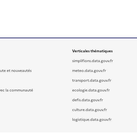
Verticales thématiques
simplifions.data.gouv.fr
oute et nouveautés
meteo.data.gouv.fr
transport.data.gouv.fr
vec la communauté
ecologie.data.gouv.fr
defis.data.gouv.fr
culture.data.gouv.fr
logistique.data.gouv.fr