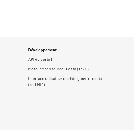
Développement
API du portail
Moteur open source : udata (17.2.0)
Interface utilisateur de data.gouv.fr : cdata
(7ad44f4)