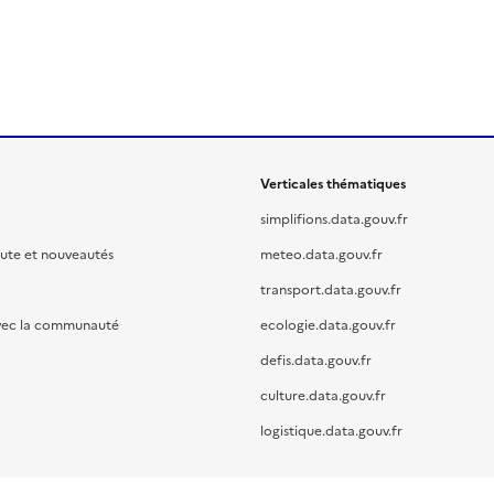
Verticales thématiques
simplifions.data.gouv.fr
oute et nouveautés
meteo.data.gouv.fr
transport.data.gouv.fr
vec la communauté
ecologie.data.gouv.fr
defis.data.gouv.fr
culture.data.gouv.fr
logistique.data.gouv.fr