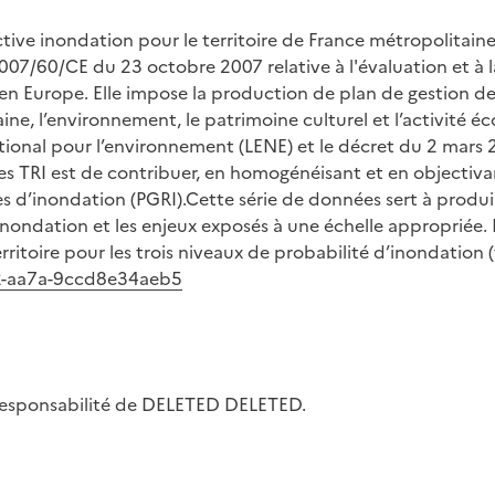
ive inondation pour le territoire de France métropolitaine
7/60/CE du 23 octobre 2007 relative à l'évaluation et à la
en Europe. Elle impose la production de plan de gestion des
e, l’environnement, le patrimoine culturel et l’activité éc
tional pour l’environnement (LENE) et le décret du 2 mars 2
es TRI est de contribuer, en homogénéisant et en objectiva
es d’inondation (PGRI).Cette série de données sert à produir
nondation et les enjeux exposés à une échelle appropriée. 
ritoire pour les trois niveaux de probabilité d’inondation (f
42-aa7a-9ccd8e34aeb5
la responsabilité de DELETED DELETED.