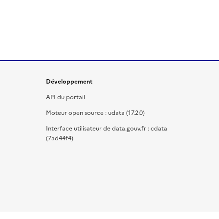
Développement
API du portail
Moteur open source : udata (17.2.0)
Interface utilisateur de data.gouv.fr : cdata
(7ad44f4)