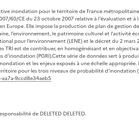
ive inondation pour le territoire de France métropolitaine
7/60/CE du 23 octobre 2007 relative à l'évaluation et à la
en Europe. Elle impose la production de plan de gestion des
e, l’environnement, le patrimoine culturel et l’activité éc
tional pour l’environnement (LENE) et le décret du 2 mars 2
es TRI est de contribuer, en homogénéisant et en objectiva
es d’inondation (PGRI).Cette série de données sert à produir
nondation et les enjeux exposés à une échelle appropriée. 
ritoire pour les trois niveaux de probabilité d’inondation (f
42-aa7a-9ccd8e34aeb5
la responsabilité de DELETED DELETED.