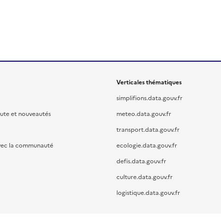
Verticales thématiques
simplifions.data.gouv.fr
oute et nouveautés
meteo.data.gouv.fr
transport.data.gouv.fr
vec la communauté
ecologie.data.gouv.fr
defis.data.gouv.fr
culture.data.gouv.fr
logistique.data.gouv.fr