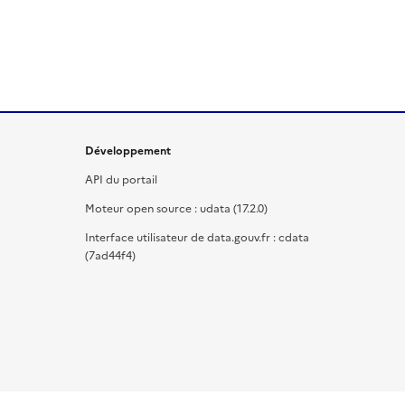
Développement
API du portail
Moteur open source : udata (17.2.0)
Interface utilisateur de data.gouv.fr : cdata
(7ad44f4)