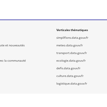
Verticales thématiques
simplifions.data.gouv.fr
oute et nouveautés
meteo.data.gouv.fr
transport.data.gouv.fr
vec la communauté
ecologie.data.gouv.fr
defis.data.gouv.fr
culture.data.gouv.fr
logistique.data.gouv.fr