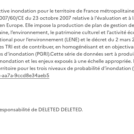
ive inondation pour le territoire de France métropolitaine
7/60/CE du 23 octobre 2007 relative à l'évaluation et à la
en Europe. Elle impose la production de plan de gestion des
e, l’environnement, le patrimoine culturel et l’activité éc
tional pour l’environnement (LENE) et le décret du 2 mars 2
es TRI est de contribuer, en homogénéisant et en objectiva
es d’inondation (PGRI).Cette série de données sert à produir
nondation et les enjeux exposés à une échelle appropriée. 
ritoire pour les trois niveaux de probabilité d’inondation (f
42-aa7a-9ccd8e34aeb5
la responsabilité de DELETED DELETED.