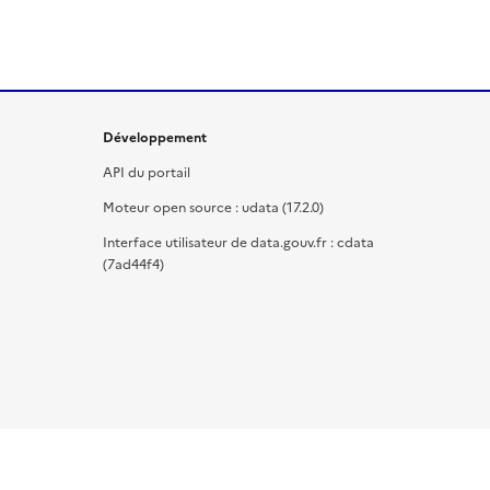
Développement
API du portail
Moteur open source : udata (17.2.0)
Interface utilisateur de data.gouv.fr : cdata
(7ad44f4)