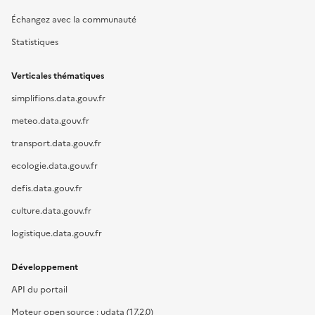
Échangez avec la communauté
Statistiques
Verticales thématiques
simplifions.data.gouv.fr
meteo.data.gouv.fr
transport.data.gouv.fr
ecologie.data.gouv.fr
defis.data.gouv.fr
culture.data.gouv.fr
logistique.data.gouv.fr
Développement
API du portail
Moteur open source : udata (17.2.0)