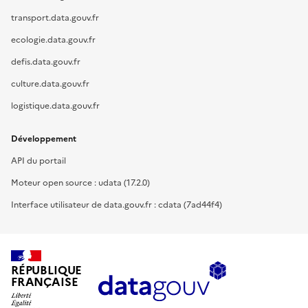
transport.data.gouv.fr
ecologie.data.gouv.fr
defis.data.gouv.fr
culture.data.gouv.fr
logistique.data.gouv.fr
Développement
API du portail
Moteur open source : udata (17.2.0)
Interface utilisateur de data.gouv.fr : cdata (7ad44f4)
RÉPUBLIQUE
FRANÇAISE