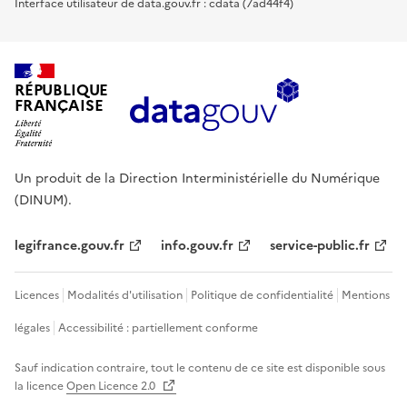
Interface utilisateur de data.gouv.fr : cdata (7ad44f4)
RÉPUBLIQUE
FRANÇAISE
Un produit de la Direction Interministérielle du Numérique
(DINUM).
legifrance.gouv.fr
info.gouv.fr
service-public.fr
Licences
Modalités d'utilisation
Politique de confidentialité
Mentions
légales
Accessibilité : partiellement conforme
Sauf indication contraire, tout le contenu de ce site est disponible sous
la licence
Open Licence 2.0