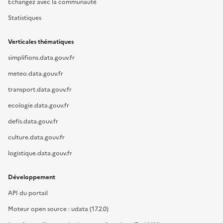
Échangez avec la communauté
Statistiques
Verticales thématiques
simplifions.data.gouv.fr
meteo.data.gouv.fr
transport.data.gouv.fr
ecologie.data.gouv.fr
defis.data.gouv.fr
culture.data.gouv.fr
logistique.data.gouv.fr
Développement
API du portail
Moteur open source : udata (17.2.0)