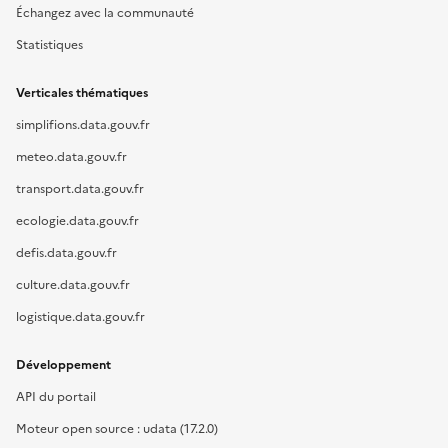
Échangez avec la communauté
Statistiques
Verticales thématiques
simplifions.data.gouv.fr
meteo.data.gouv.fr
transport.data.gouv.fr
ecologie.data.gouv.fr
defis.data.gouv.fr
culture.data.gouv.fr
logistique.data.gouv.fr
Développement
API du portail
Moteur open source : udata (17.2.0)