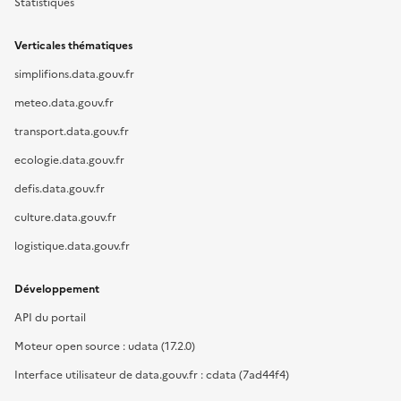
Statistiques
Verticales thématiques
simplifions.data.gouv.fr
meteo.data.gouv.fr
transport.data.gouv.fr
ecologie.data.gouv.fr
defis.data.gouv.fr
culture.data.gouv.fr
logistique.data.gouv.fr
Développement
API du portail
Moteur open source : udata (17.2.0)
Interface utilisateur de data.gouv.fr : cdata (7ad44f4)