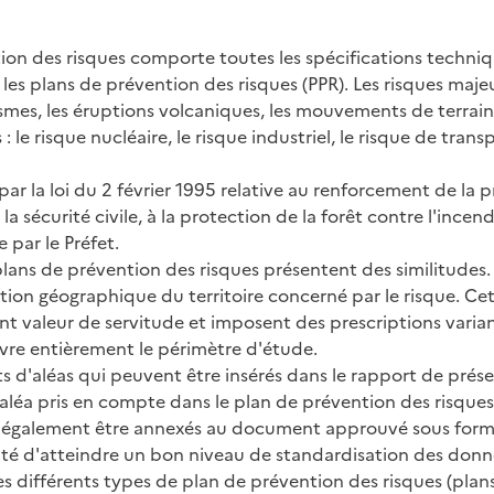
on des risques comporte toutes les spécifications techniq
 plans de prévention des risques (PPR). Les risques majeur
séismes, les éruptions volcaniques, les mouvements de terrain, 
 le risque nucléaire, le risque industriel, le risque de tra
par la loi du 2 février 1995 relative au renforcement de la p
e la sécurité civile, à la protection de la forêt contre l'ince
 par le Préfet.
plans de prévention des risques présentent des similitudes. 
tion géographique du territoire concerné par le risque. Cet
t valeur de servitude et imposent des prescriptions varian
vre entièrement le périmètre d'étude.
nts d'aléas qui peuvent être insérés dans le rapport de pr
 aléa pris en compte dans le plan de prévention des risques
ent également être annexés au document approuvé sous form
olonté d'atteindre un bon niveau de standardisation des d
s différents types de plan de prévention des risques (plan