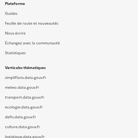
Plateforme
Guides
Feuille de route et nouveautés
Nous écrire
Échangez avec la communauté
Statistiques
Verticales thématiques
simplifions.data.gouv.fr
meteo.data.gouv.fr
transport.data.gouv.fr
ecologie.data.gouv.fr
defis.data.gouv.fr
culture.data.gouv.fr
logistique.data.gouv.fr