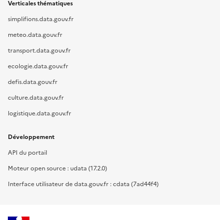
Verticales thématiques
simplifions.data.gouv.fr
meteo.data.gouv.fr
transport.data.gouv.fr
ecologie.data.gouv.fr
defis.data.gouv.fr
culture.data.gouv.fr
logistique.data.gouv.fr
Développement
API du portail
Moteur open source : udata (17.2.0)
Interface utilisateur de data.gouv.fr : cdata (7ad44f4)