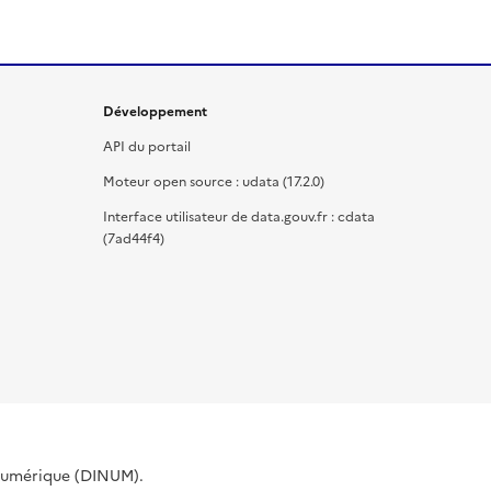
Développement
API du portail
Moteur open source : udata (17.2.0)
Interface utilisateur de data.gouv.fr : cdata
(7ad44f4)
 Numérique (DINUM).