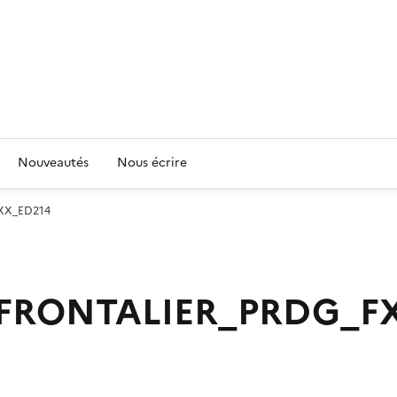
Nouveautés
Nous écrire
XX_ED214
RONTALIER_PRDG_FX