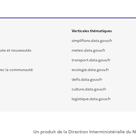
Verticales thématiques
simplifions.data.gouv.fr
oute et nouveautés
meteo.data.gouv.fr
transport.data.gouv.fr
vec la communauté
ecologie.data.gouv.fr
defis.data.gouv.fr
culture.data.gouv.fr
logistique.data.gouv.fr
Un produit de la Direction Interministérielle du