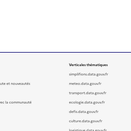
Verticales thématiques
simplifions.data.gouv.fr
oute et nouveautés
meteo.data.gouv.fr
transport.data.gouv.fr
vec la communauté
ecologie.data.gouv.fr
defis.data.gouv.fr
culture.data.gouv.fr
logistique.data.gouv.fr