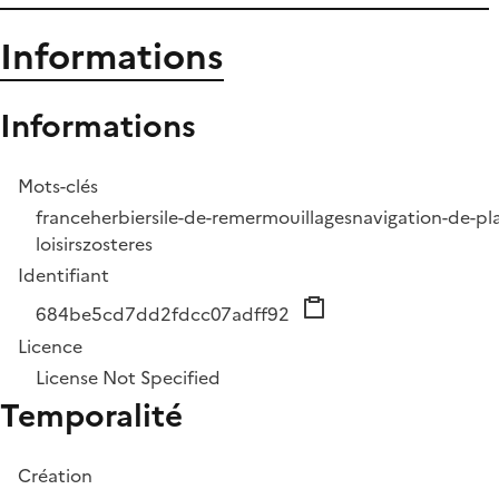
Informations
Informations
Mots-clés
france
herbiers
ile-de-re
mer
mouillages
navigation-de-pl
loisirs
zosteres
Identifiant
684be5cd7dd2fdcc07adff92
Licence
License Not Specified
Temporalité
Création