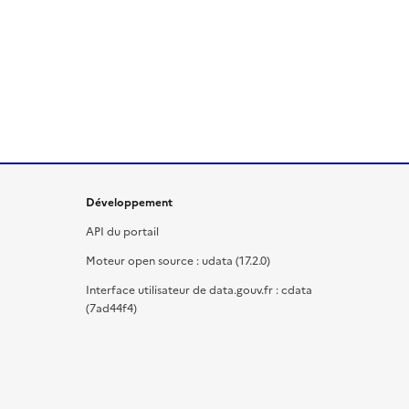
Développement
API du portail
Moteur open source : udata (17.2.0)
Interface utilisateur de data.gouv.fr : cdata
(7ad44f4)