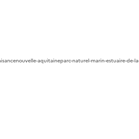
aisance
nouvelle-aquitaine
parc-naturel-marin-estuaire-de-l