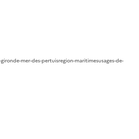
a-gironde-mer-des-pertuis
region-maritimes
usages-de-