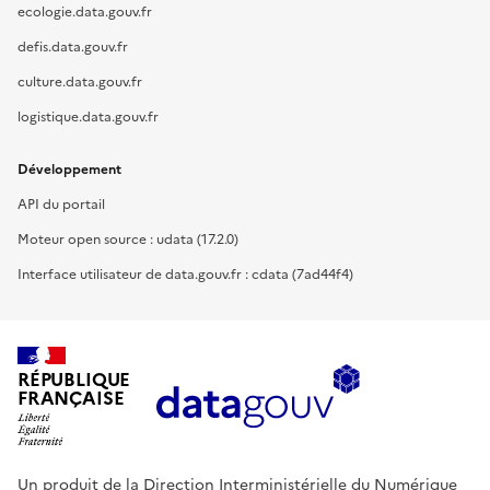
ecologie.data.gouv.fr
defis.data.gouv.fr
culture.data.gouv.fr
logistique.data.gouv.fr
Développement
API du portail
Moteur open source : udata (17.2.0)
Interface utilisateur de data.gouv.fr : cdata (7ad44f4)
RÉPUBLIQUE
FRANÇAISE
Un produit de la Direction Interministérielle du Numérique