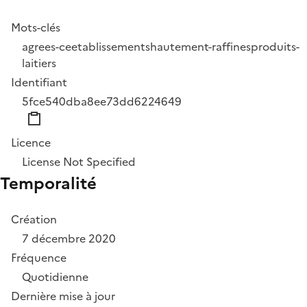
Mots-clés
agrees-ce
etablissements
hautement-raffines
produits-
laitiers
Identifiant
5fce540dba8ee73dd6224649
Licence
License Not Specified
Temporalité
Création
7 décembre 2020
Fréquence
Quotidienne
Dernière mise à jour