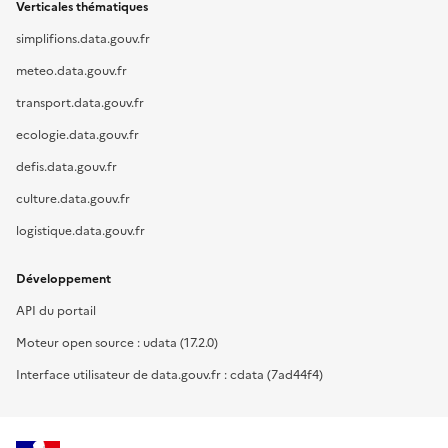
Verticales thématiques
simplifions.data.gouv.fr
meteo.data.gouv.fr
transport.data.gouv.fr
ecologie.data.gouv.fr
defis.data.gouv.fr
culture.data.gouv.fr
logistique.data.gouv.fr
Développement
API du portail
Moteur open source : udata (17.2.0)
Interface utilisateur de data.gouv.fr : cdata (7ad44f4)