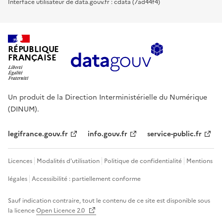
Interface utilisateur de data.gouv.fr : cdata (7ad44f4)
RÉPUBLIQUE
FRANÇAISE
Un produit de la Direction Interministérielle du Numérique
(DINUM).
legifrance.gouv.fr
info.gouv.fr
service-public.fr
Licences
Modalités d'utilisation
Politique de confidentialité
Mentions
légales
Accessibilité : partiellement conforme
Sauf indication contraire, tout le contenu de ce site est disponible sous
la licence
Open Licence 2.0