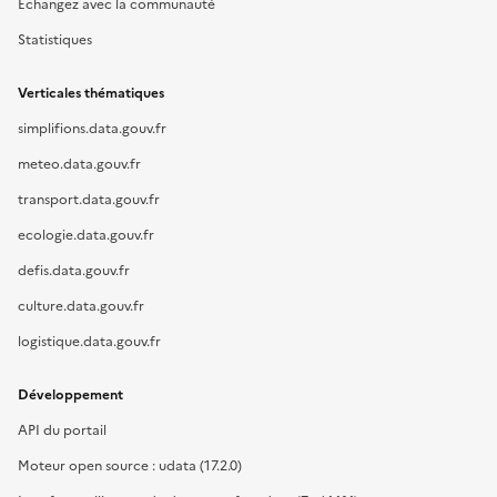
Échangez avec la communauté
Statistiques
Verticales thématiques
simplifions.data.gouv.fr
meteo.data.gouv.fr
transport.data.gouv.fr
ecologie.data.gouv.fr
defis.data.gouv.fr
culture.data.gouv.fr
logistique.data.gouv.fr
Développement
API du portail
Moteur open source : udata (17.2.0)