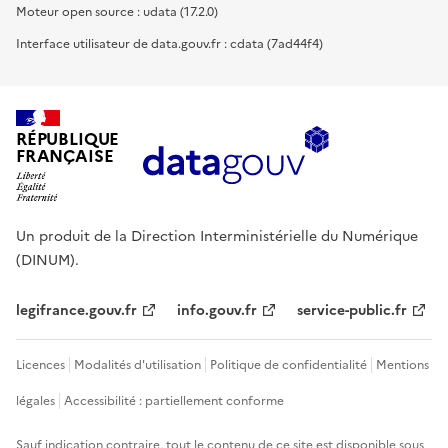
Moteur open source : udata (17.2.0)
Interface utilisateur de data.gouv.fr : cdata (7ad44f4)
RÉPUBLIQUE
FRANÇAISE
Un produit de la Direction Interministérielle du Numérique
(DINUM).
legifrance.gouv.fr
info.gouv.fr
service-public.fr
Licences
Modalités d'utilisation
Politique de confidentialité
Mentions
légales
Accessibilité : partiellement conforme
Sauf indication contraire, tout le contenu de ce site est disponible sous