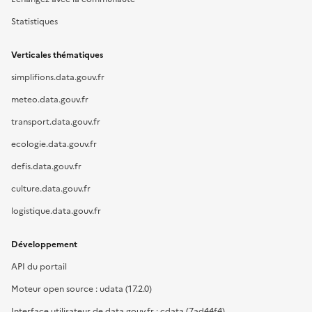
Statistiques
Verticales thématiques
simplifions.data.gouv.fr
meteo.data.gouv.fr
transport.data.gouv.fr
ecologie.data.gouv.fr
defis.data.gouv.fr
culture.data.gouv.fr
logistique.data.gouv.fr
Développement
API du portail
Moteur open source : udata (17.2.0)
Interface utilisateur de data.gouv.fr : cdata (7ad44f4)