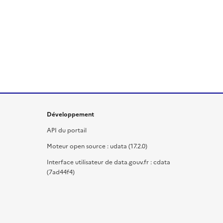
Développement
API du portail
Moteur open source : udata (17.2.0)
Interface utilisateur de data.gouv.fr : cdata
(7ad44f4)