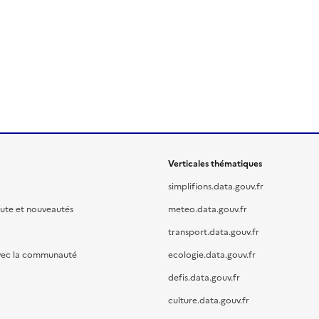
Verticales thématiques
simplifions.data.gouv.fr
oute et nouveautés
meteo.data.gouv.fr
transport.data.gouv.fr
vec la communauté
ecologie.data.gouv.fr
defis.data.gouv.fr
culture.data.gouv.fr